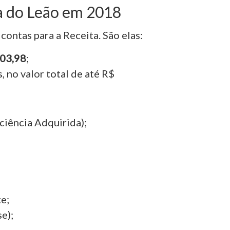
 do Leão em 2018
ontas para a Receita. São elas:
903,98
;
 no valor total de até R$
iência Adquirida);
e;
e);