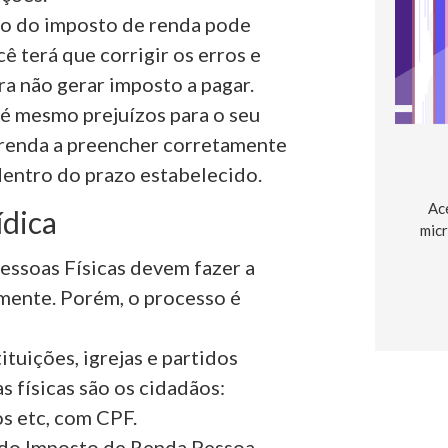
ão do imposto de renda pode
cê terá que corrigir os erros e
a não gerar imposto a pagar.
té mesmo prejuízos para o seu
Aprenda a preencher corretamente
dentro do prazo estabelecido.
Ac
ídica
micr
Pessoas Físicas devem fazer a
mente. Porém, o processo é
ituições, igrejas e partidos
s físicas são os cidadãos:
s etc, com CPF.
o do Imposto de Renda Pessoa