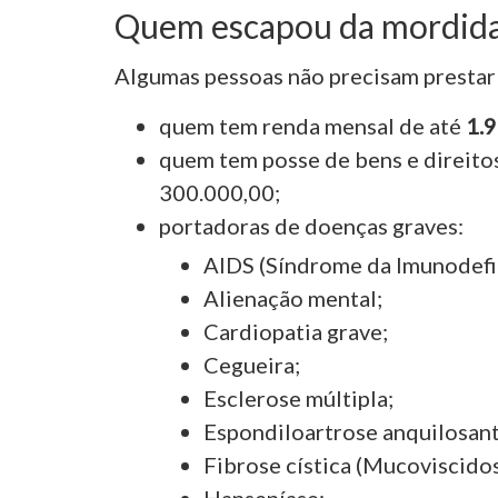
Quem escapou da mordida
Algumas pessoas não precisam prestar c
quem tem renda mensal de até
1.
quem tem posse de bens e direitos,
300.000,00;
portadoras de doenças graves:
AIDS (Síndrome da Imunodefic
Alienação mental;
Cardiopatia grave;
Cegueira;
Esclerose múltipla;
Espondiloartrose anquilosant
Fibrose cística (Mucoviscidos
Hanseníase;