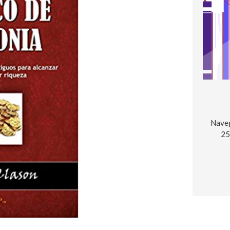
Naveg
25