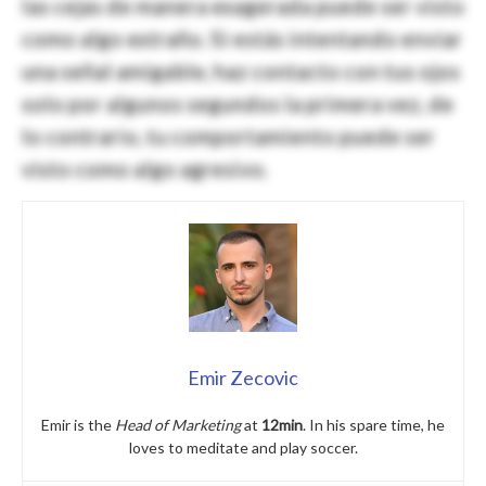
las cejas de manera exagerada puede ser visto
como algo extraño. Si estás intentando enviar
una señal amigable, haz contacto con tus ojos
solo por algunos segundos la primera vez, de
lo contrario, tu comportamiento puede ser
visto como algo agresivo.
Emir Zecovic
Emir is the
Head of Marketing
at
12min
. In his spare time, he
loves to meditate and play soccer.