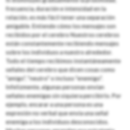
frecuencia, duración e intensidad en la
relación, es más fácil tener una separación
amigable. Entiende cómo los mensajes son
recibidos por el cerebro Nuestros cerebros
están constantemente recibiendo mensajes
sobre los individuos a nuestro alrededor.
Todo el tiempo recibimos instantáneamente
señales del cerebro que dicen cosas como
“amigo”, “neutro” o incluso “enemigo”.
Infelizmente, algunas personas envían
señales enemigas sin siquiera percibirlo. Por
ejemplo, encarar a una persona es una
expresión no verbal que envía una señal
enemiga a los individuos desconocidos.