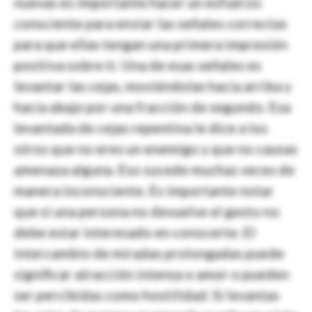
nuevas es importante hacer un esfuerzo
consciente para enviar las señales correctas
para que ellas tengan una primera impresión
positiva sobre ti. Una de esas señales es
levantar las cejas, moviéndolas hacia arriba y
hacia abajo por una fracción de segundo. Esa
levantada de cejas repentina le dice a los
otros que no eres un enemigo y que no causas
amenaza alguna. Eso sucede muchas veces de
manera inconsciente. Es importante notar
que si una persona no devuelve el gesto no
debe estar interesado en conocerte. El
intercambio de miradas prolongadas puede
significar atracción intensa o amor o pueden
ser percibidas como hostilidad. Si levantas