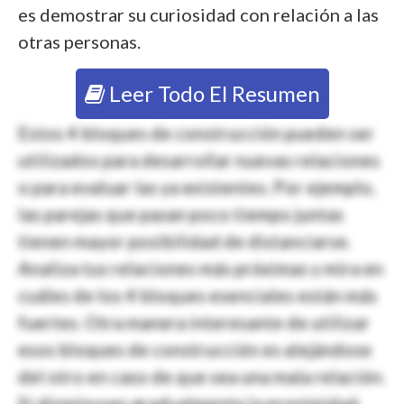
es demostrar su curiosidad con relación a las
otras personas.
Leer Todo El Resumen
Estos 4 bloques de construcción pueden ser
utilizados para desarrollar nuevas relaciones
o para evaluar las ya existentes. Por ejemplo,
las parejas que pasan poco tiempo juntas
tienen mayor posibilidad de distanciarse.
Analiza tus relaciones más próximas y mira en
cuáles de los 4 bloques esenciales están más
fuertes. Otra manera interesante de utilizar
esos bloques de construcción es alejándose
del otro en caso de que sea una mala relación.
Si disminuyes gradualmente la proximidad,