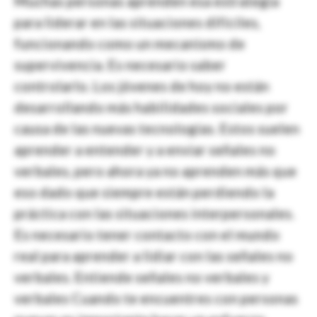
Muchas personas aprenden esa estrategia
para liderar en las situaciones difíciles,
funcionando como un mecanismo de
supervivencia. Es necesario saber
controlarlo. Los jóvenes de hoy no están
desarrollando más habilidades sociales por
causa de las nuevas tecnologías. Estos suelen
aprender a entender y a enviar señales no
verbales, pero ahora ya no aprenden más que
eso dado que siempre están perdiendo la
práctica con las situaciones interpersonales.
Es necesario tener contacto con el mundo
real para aprender a lidiar con las señales no
verbales. Entiende señales no verbales y
verbales Cuando te encuentres con personas