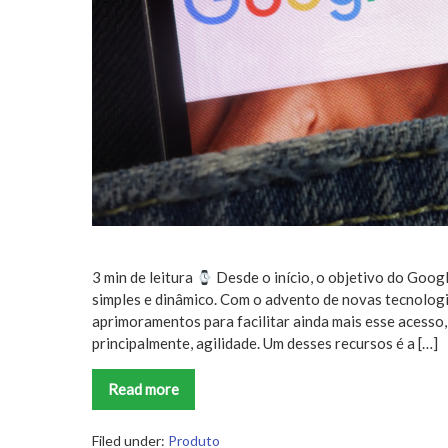
3 min de leitura
Desde o início, o objetivo do Googl
simples e dinâmico. Com o advento de novas tecnologia
aprimoramentos para facilitar ainda mais esse acesso
principalmente, agilidade. Um desses recursos é a […]
Read more
12min
no
Google
Assistente
Filed under:
Produto