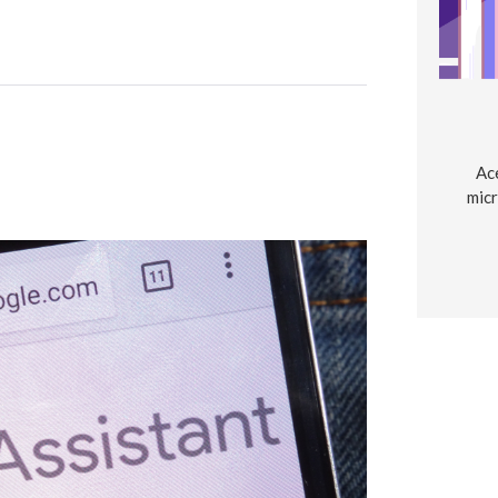
Ac
micr