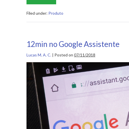
Tab:
sua
dose
Filed under:
Produto
diária
de
inspiração!
12min no Google Assistente
Lucas M. A. C.
|
Posted on
07/11/2018
12min
no
Google
Assistente