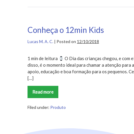
Conheça o 12min Kids
Lucas M. A. C.
|
Posted on
12/10/2018
1 min de leitura
O Dia das crianças chegou, e com el
disso, é o momento ideal para chamar a atenção para a
apoio, educação e boa formação para os pequenos. Cer
[…]
Read more
Conheça
o
12min
Kids
Filed under:
Produto