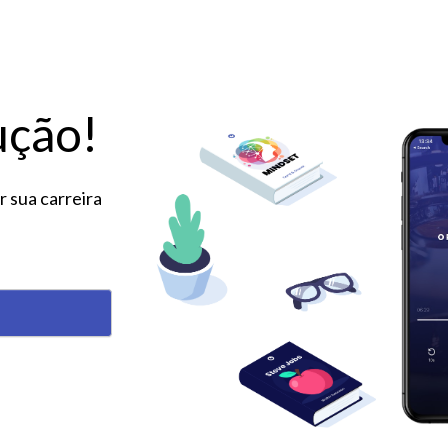
ução!
 sua carreira