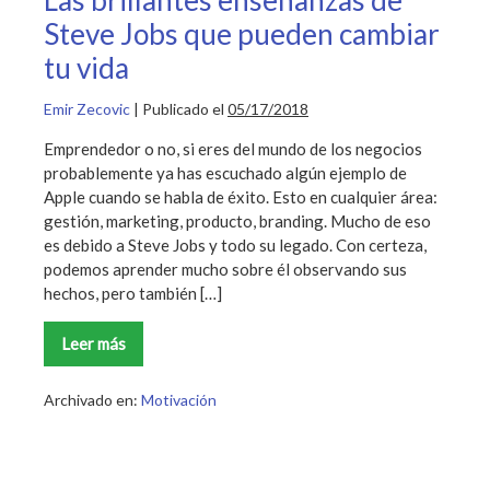
Steve Jobs que pueden cambiar
tu vida
Emir Zecovic
|
Publicado el
05/17/2018
Emprendedor o no, si eres del mundo de los negocios
probablemente ya has escuchado algún ejemplo de
Apple cuando se habla de éxito. Esto en cualquier área:
gestión, marketing, producto, branding. Mucho de eso
es debido a Steve Jobs y todo su legado. Con certeza,
podemos aprender mucho sobre él observando sus
hechos, pero también […]
Leer más
Las
brillantes
enseñanzas
de
Archivado en:
Motivación
Steve
Jobs
que
pueden
cambiar