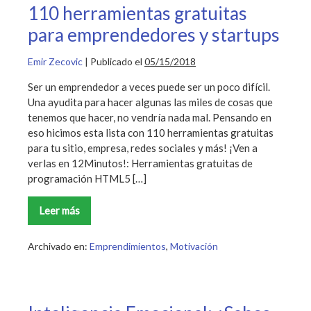
110 herramientas gratuitas
para emprendedores y startups
Emir Zecovic
|
Publicado el
05/15/2018
Ser un emprendedor a veces puede ser un poco difícil.
Una ayudita para hacer algunas las miles de cosas que
tenemos que hacer, no vendría nada mal. Pensando en
eso hicimos esta lista con 110 herramientas gratuitas
para tu sitio, empresa, redes sociales y más! ¡Ven a
verlas en 12Minutos!: Herramientas gratuitas de
programación HTML5 […]
Leer más
110
herramientas
gratuitas
para
Archivado en:
Emprendimientos
,
Motivación
emprendedores
y
startups