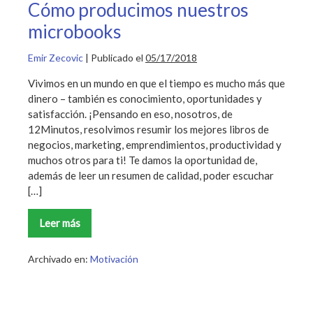
tu
Cómo producimos nuestros
vida
microbooks
Emir Zecovic
|
Publicado el
05/17/2018
Vivimos en un mundo en que el tiempo es mucho más que
dinero – también es conocimiento, oportunidades y
satisfacción. ¡Pensando en eso, nosotros, de
12Minutos, resolvimos resumir los mejores libros de
negocios, marketing, emprendimientos, productividad y
muchos otros para ti! Te damos la oportunidad de,
además de leer un resumen de calidad, poder escuchar
[…]
Leer más
Cómo
producimos
nuestros
microbooks
Archivado en:
Motivación