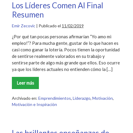
Los Líderes Comen Al Final
Resumen
Emir Zecovic
|
Publicado el
11/02/2019
¿Por qué tan pocas personas afirmarían “Yo amo mi
empleo!”? Para mucha gente, gustar de lo que hacen es
casi como ganar la lotería. Pocos tienen la oportunidad
de sentirse realmente valorados en su trabajo y
sentirse parte de algo más grande que ellos. Eso ocurre
ya que los líderes actuales no entienden cómo la […]
Leer más
Los
Líderes
Comen
Al
Archivado en:
Emprendimientos
,
Liderazgo
,
Motivación
,
Final
Motivación e Inspiración
Resumen
Las brillantes enseñanzas de