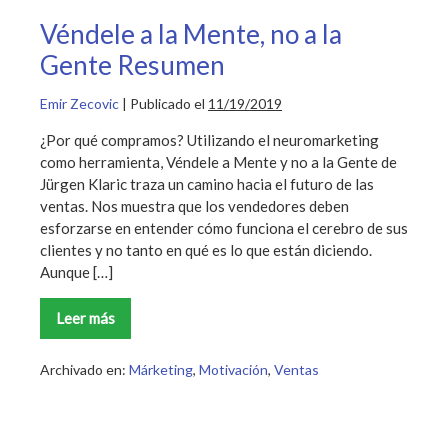
Véndele a la Mente, no a la
Gente Resumen
Emir Zecovic
|
Publicado el
11/19/2019
¿Por qué compramos? Utilizando el neuromarketing
como herramienta, Véndele a Mente y no a la Gente de
Jürgen Klaric traza un camino hacia el futuro de las
ventas. Nos muestra que los vendedores deben
esforzarse en entender cómo funciona el cerebro de sus
clientes y no tanto en qué es lo que están diciendo.
Aunque […]
Leer más
Véndele
a
la
Mente,
Archivado en:
Márketing
,
Motivación
,
Ventas
no
a
la
Gente
Resumen