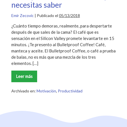
necesitas saber
Emir Zecovic
|
Publicado el
05/13/2018
¿Cuánto tiempo demoras, realmente, para despertarte
después de que sales de la cama? El café que es
sensación en el Silicon Valley promete levantarte en 15
minutos. ¡Te presento al Bulletproof Coffee! Café,
manteca y aceite. El Bulletproof Coffee, o café a prueba
de balas, no es más que una mezcla de los tres
elementos. […]
Leer más
Bulletproof
Coffee:
Todo
lo
Archivado en:
Motivación
,
Productividad
que
necesitas
saber