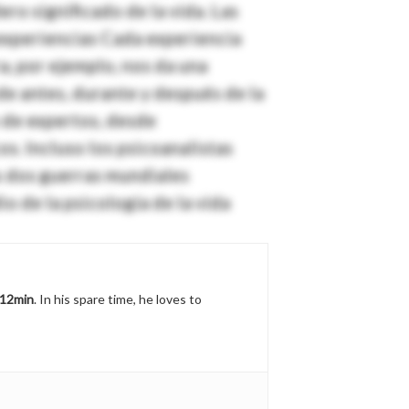
ro significado de la vida. Las
experiencias Cada experiencia
a, por ejemplo, nos da una
e antes, durante y después de la
 de expertos, desde
s. Incluso los psicoanalistas
s dos guerras mundiales
o de la psicología de la vida
12min
. In his spare time, he loves to