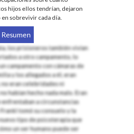
os hijos ellos tendrían, dejaron
 en sobrevivir cada día.
l Resumen
, los prisioneros también vivían
rtados a otro campamento, lo
a un campamento con cámaras de
ilia y los allegados a él, eran
no eran celebridades ni
 no habían hecho nada malo. Eran
enfrentaban a circunstancias
 Frankl tomó su consuelo y la
 nuevo tipo de psicoterapia que
 cómo un ser humano puede ser