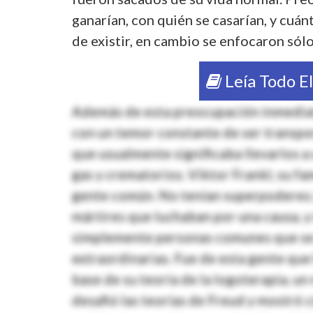
ganarían, con quién se casarían, y cuánt
de existir, en cambio se enfocaron sólo
Leía Todo E
Además de esta preocupación inmediata
con un temor constante de ser transpo
que usualmente significaba llevarlos 
gas y crematorios. Viktor Frankl, su fam
gente común. No tenían superpoderes; 
mártires que luchaban por una causa, y
simplemente personas comunes que se 
extraordinarias. Fue de esta gente que
base de su teoría de la logoterapia, un
desafió las teorías de Freud y mostró