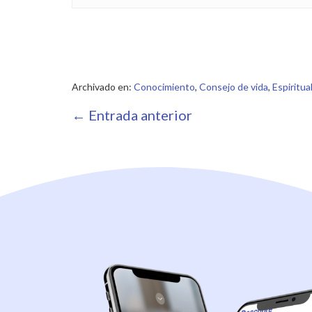
Archivado en:
Conocimiento
,
Consejo de vida
,
Espiritua
Navegación
← Entrada anterior
por
entradas