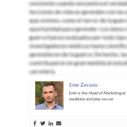
resistente cuando encuentra el verdade
lecciones de vida se aprenden con las 
que vivimos, como el terror de la guerr
oportunidad para aprender. Los datos d
guerra fueron evaluados por todo tipo
investigadores médicos hasta científico
aprendieron de la guerra. De hecho, la
contribuyeron en gran medida al estudi
carcelaria.
Emir Zecovic
Emir is the
Head of Marketing
at
meditate and play soccer.