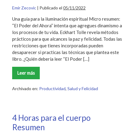
Emir Zecovic
|
Publicado el
05/11/2022
Una guía para la iluminación espiritual Micro resumen:
“El Poder del Ahora” intenta que agregues dinamismo a
los procesos de tu vida. Eckhart Tolle revela métodos
prácticos para que alcances la paz y felicidad. Todas las
restricciones que tienes incorporadas pueden
desaparecer si practicas las técnicas que plantea este
libro. ¿Quién debería leer “El Poder […]
Leer más
El
Poder
del
Ahora
Archivado en:
Productividad
,
Salud y Felicidad
4 Horas para el cuerpo
Resumen