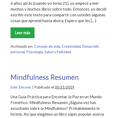
6 años atrás (cuando yo tenia 21), yo empecé a leer
muchos y muchos libros sobre todo. Entonces, yo decidí
escribir este texto para compartir con ustedes algunas
cosas que aprendí hasta ahora. Espero que les […]
Leer más
!El
Poder
de
los
Archivado en:
Consejo de vida
,
Creatividad
,
Desarrollo
Libros!
personal
,
Psicología
,
Salud y Felicidad
Mindfulness Resumen
Emir Zecovic
|
Publicado el
05/21/2019
Una Guía Práctica para Encontar la Paz en un Mundo
Frenético: Mindfulness Resumen ¿Alguna vez has
escuchado sobre la Mindfulness? Probablemente lo
hiciste. Así que elegimos un libro súper popular acerca