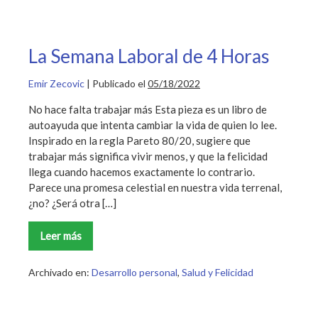
La Semana Laboral de 4 Horas
Emir Zecovic
|
Publicado el
05/18/2022
No hace falta trabajar más Esta pieza es un libro de
autoayuda que intenta cambiar la vida de quien lo lee.
Inspirado en la regla Pareto 80/20, sugiere que
trabajar más significa vivir menos, y que la felicidad
llega cuando hacemos exactamente lo contrario.
Parece una promesa celestial en nuestra vida terrenal,
¿no? ¿Será otra […]
Leer más
La
Semana
Laboral
de
Archivado en:
Desarrollo personal
,
Salud y Felicidad
4
Horas