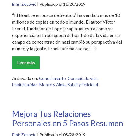
Emir Zecovic
|
Publicado el
11/20/2019
“El Hombre en busca de Sentido” ha vendido más de 10
millones de copias en todo el mundo. El autor Viktor
Frankl, fundador de Logoterapia, muestra cómo su
experiencia en la búsqueda del sentido de la vida en un
campo de concentración nazi cambió su perspectiva del
mundo y la gente. Frankl afirma que no […]
Leer más
El
Hombre
en
busca
Archivado en:
Conocimiento
,
Consejo de vida
,
de
Espiritualidad
,
Mente y Alma
,
Salud y Felicidad
Sentido
Resumen
Mejora Tus Relaciones
Personales en 5 Pasos Resumen
Emir Zecovic
|
Publicado el
08/28/2019