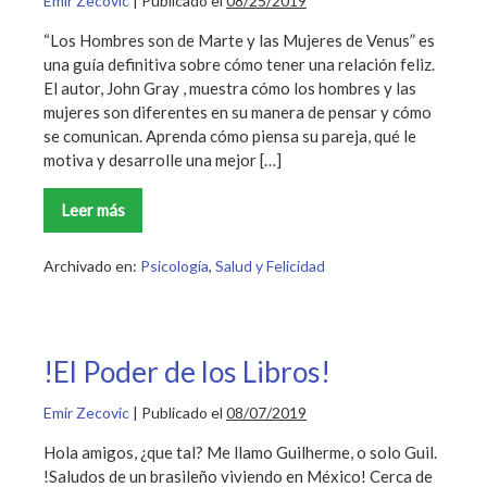
Emir Zecovic
|
Publicado el
08/25/2019
“Los Hombres son de Marte y las Mujeres de Venus” es
una guía definitiva sobre cómo tener una relación feliz.
El autor, John Gray , muestra cómo los hombres y las
mujeres son diferentes en su manera de pensar y cómo
se comunican. Aprenda cómo piensa su pareja, qué le
motiva y desarrolle una mejor […]
Leer más
Los
Hombres
son
de
Archivado en:
Psicología
,
Salud y Felicidad
Marte
y
las
Mujeres
de
Venus
!El Poder de los Libros!
Resumen
Emir Zecovic
|
Publicado el
08/07/2019
Hola amigos, ¿que tal? Me llamo Guilherme, o solo Guil.
!Saludos de un brasileño viviendo en México! Cerca de