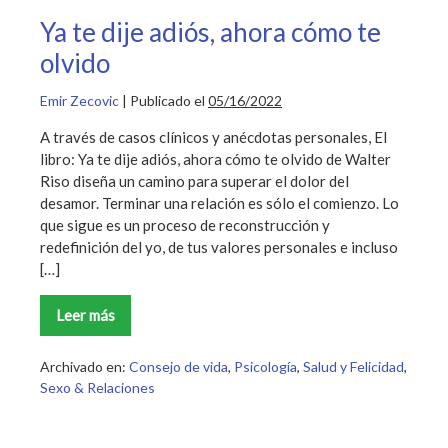
Ya te dije adiós, ahora cómo te
olvido
Emir Zecovic
|
Publicado el
05/16/2022
A través de casos clínicos y anécdotas personales, El
libro: Ya te dije adiós, ahora cómo te olvido de Walter
Riso diseña un camino para superar el dolor del
desamor. Terminar una relación es sólo el comienzo. Lo
que sigue es un proceso de reconstrucción y
redefinición del yo, de tus valores personales e incluso
[…]
Leer más
Ya
te
dije
adiós,
Archivado en:
Consejo de vida
,
Psicología
,
Salud y Felicidad
,
ahora
Sexo & Relaciones
cómo
te
olvido