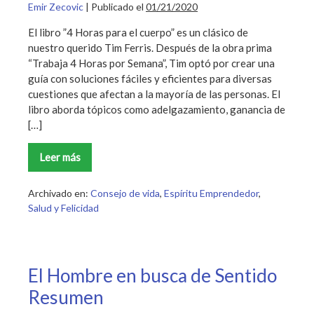
Emir Zecovic
|
Publicado el
01/21/2020
El libro ”4 Horas para el cuerpo” es un clásico de
nuestro querido Tim Ferris. Después de la obra prima
“Trabaja 4 Horas por Semana”, Tim optó por crear una
guía con soluciones fáciles y eficientes para diversas
cuestiones que afectan a la mayoría de las personas. El
libro aborda tópicos como adelgazamiento, ganancia de
[…]
Leer más
4
Horas
para
el
Archivado en:
Consejo de vida
,
Espíritu Emprendedor
,
cuerpo
Salud y Felicidad
Resumen
El Hombre en busca de Sentido
Resumen