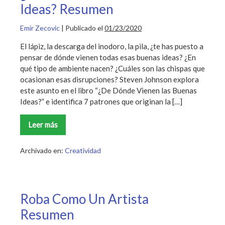
Ideas? Resumen
Emir Zecovic
|
Publicado el
01/23/2020
El lápiz, la descarga del inodoro, la pila, ¿te has puesto a
pensar de dónde vienen todas esas buenas ideas? ¿En
qué tipo de ambiente nacen? ¿Cuáles son las chispas que
ocasionan esas disrupciones? Steven Johnson explora
este asunto en el libro “¿De Dónde Vienen las Buenas
Ideas?” e identifica 7 patrones que originan la […]
Leer más
¿De
Dónde
Vienen
las
Archivado en:
Creatividad
Buenas
Ideas?
Resumen
Roba Como Un Artista
Resumen