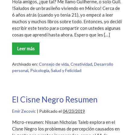
Hola amigos, ¿que tal? Me llamo Guilherme, o solo Guil.
!Saludos de un brasileño viviendo en México! Cerca de
6 años atrás (cuando yo tenia 21), yo empecé a leer
muchos y muchos libros sobre todo. Entonces, yo decidí
escribir este texto para compartir con ustedes algunas
cosas que aprendí hasta ahora. Espero que les […]
Leer más
!El
Poder
de
los
Archivado en:
Consejo de vida
,
Creatividad
,
Desarrollo
Libros!
personal
,
Psicología
,
Salud y Felicidad
El Cisne Negro Resumen
Emir Zecovic
|
Publicado el
04/23/2019
Micro-resumen: Nissan Nicholas Taleb explora en el
Cisne Negro los problemas de percepción causados en