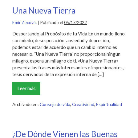
Una Nueva Tierra
Emir Zecovic
|
Publicado el
05/17/2022
Despertando al Propósito de tu Vida En un mundo lleno
con miedo, desesperación, ansiedad y depresión,
podemos estar de acuerdo que un cambio interno es
necesario. “Una Nueva Tierra” no proporciona ningún
milagro, espera un milagro de ti. «Una Nueva Tierra»
presenta las frases más interesantes e impresionantes,
tesis derivados de la expresión interna de […]
Leer más
Una
Nueva
Tierra
Archivado en:
Consejo de vida
,
Creatividad
,
Espiritualidad
¿De Dónde Vienen las Buenas