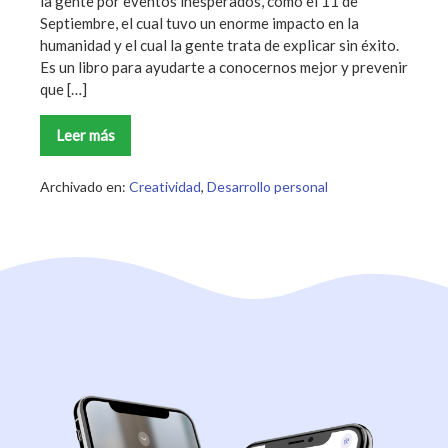
la gente por eventos inesperados, como el 11 de
Septiembre, el cual tuvo un enorme impacto en la
humanidad y el cual la gente trata de explicar sin éxito.
Es un libro para ayudarte a conocernos mejor y prevenir
que […]
Leer más
El
Cisne
Negro
Resumen
Archivado en:
Creatividad
,
Desarrollo personal