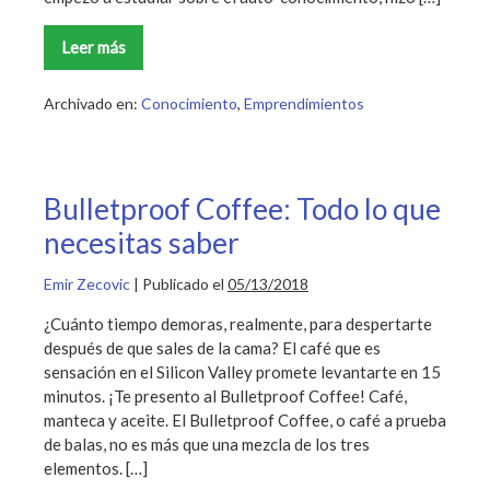
Leer más
Desarrollando
el
auto-
conocimiento
Archivado en:
Conocimiento
,
Emprendimientos
con
27
ejercicios
Bulletproof Coffee: Todo lo que
necesitas saber
Emir Zecovic
|
Publicado el
05/13/2018
¿Cuánto tiempo demoras, realmente, para despertarte
después de que sales de la cama? El café que es
sensación en el Silicon Valley promete levantarte en 15
minutos. ¡Te presento al Bulletproof Coffee! Café,
manteca y aceite. El Bulletproof Coffee, o café a prueba
de balas, no es más que una mezcla de los tres
elementos. […]