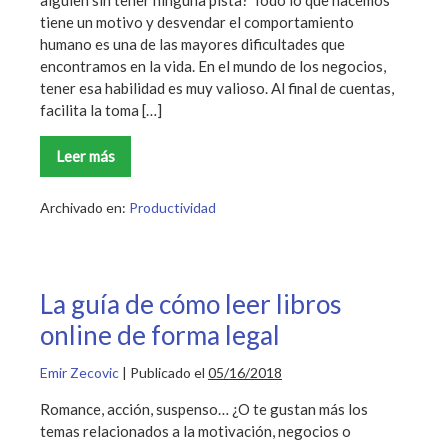
tiene un motivo y desvendar el comportamiento
humano es una de las mayores dificultades que
encontramos en la vida. En el mundo de los negocios,
tener esa habilidad es muy valioso. Al final de cuentas,
facilita la toma […]
Leer más
5
libros
para
comprender
Archivado en:
Productividad
el
comportamiento
humano
La guía de cómo leer libros
online de forma legal
Emir Zecovic
|
Publicado el
05/16/2018
Romance, acción, suspenso… ¿O te gustan más los
temas relacionados a la motivación, negocios o