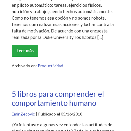
en piloto automático: tareas, ejercicios físicos,
nutrición y trabajo, siendo hechos automáticamente.
Como no tenemos esa opción y no somos robots,
tenemos que realizar esas acciones y luchar contra la
falta de motivación. De acuerdo con una encuesta
realizada por la Duke University, los hábitos […]
Leer más
Los
6
mejores
consejos
Archivado en:
Productividad
para
crear
buenos
hábitos
5 libros para comprender el
comportamiento humano
Emir Zecovic
|
Publicado el
05/16/2018
¿Ya intentaste algunas vez entender las actitudes de
alguien sin tener ninguna pista? Todo lo que hacemos