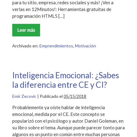
para tu sitio, empresa, redes sociales y más! ¡Ven a
verlas en 12Minutos!: Herramientas gratuitas de
programación HTML5 […]
Leer más
110
herramientas
gratuitas
para
Archivado en:
Emprendimientos
,
Motivación
emprendedores
y
startups
Inteligencia Emocional: ¿Sabes
la diferencia entre CE y CI?
Emir Zecovic
|
Publicado el
05/15/2018
Probablemente ya oíste hablar de inteligencia
emocional, medida por el CE. Este concepto se
popularizó con el psicólogo y autor Daniel Goleman, en
su libro sobre el tema. Aunque puede parecer tonto para
algunos es un punto en común entre muchas personas