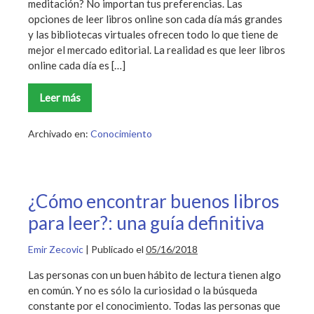
meditación? No importan tus preferencias. Las
opciones de leer libros online son cada día más grandes
y las bibliotecas virtuales ofrecen todo lo que tiene de
mejor el mercado editorial. La realidad es que leer libros
online cada día es […]
Leer más
La
guía
de
cómo
Archivado en:
Conocimiento
leer
libros
online
de
forma
legal
¿Cómo encontrar buenos libros
para leer?: una guía definitiva
Emir Zecovic
|
Publicado el
05/16/2018
Las personas con un buen hábito de lectura tienen algo
en común. Y no es sólo la curiosidad o la búsqueda
constante por el conocimiento. Todas las personas que