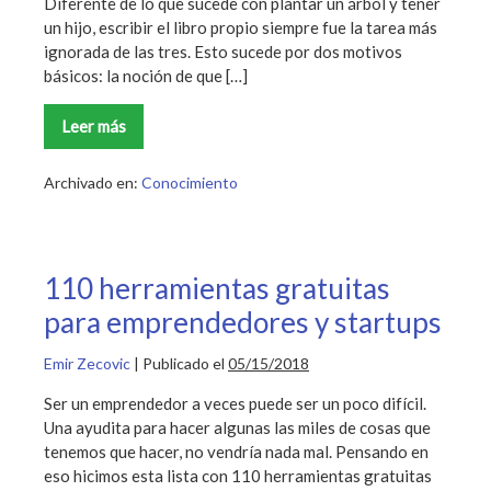
Diferente de lo que sucede con plantar un árbol y tener
un hijo, escribir el libro propio siempre fue la tarea más
ignorada de las tres. Esto sucede por dos motivos
básicos: la noción de que […]
Leer más
Cómo
publicar
un
libro
Archivado en:
Conocimiento
gratuitamente:
conoce
3
plataformas
110 herramientas gratuitas
para emprendedores y startups
Emir Zecovic
|
Publicado el
05/15/2018
Ser un emprendedor a veces puede ser un poco difícil.
Una ayudita para hacer algunas las miles de cosas que
tenemos que hacer, no vendría nada mal. Pensando en
eso hicimos esta lista con 110 herramientas gratuitas