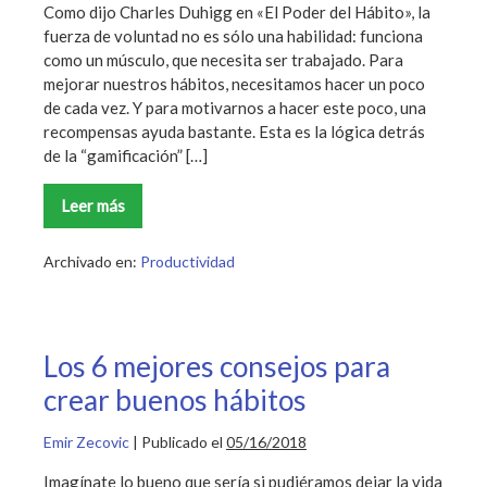
Como dijo Charles Duhigg en «El Poder del Hábito», la
fuerza de voluntad no es sólo una habilidad: funciona
como un músculo, que necesita ser trabajado. Para
mejorar nuestros hábitos, necesitamos hacer un poco
de cada vez. Y para motivarnos a hacer este poco, una
recompensas ayuda bastante. Esta es la lógica detrás
de la “gamificación” […]
Leer más
Las
top
5
apps
Archivado en:
Productividad
que
van
a
“gamificar”
tu
vida
Los 6 mejores consejos para
crear buenos hábitos
Emir Zecovic
|
Publicado el
05/16/2018
Imagínate lo bueno que sería si pudiéramos dejar la vida