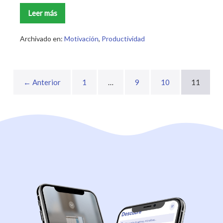
Leer más
Bulletproof
Coffee:
Todo
lo
Archivado en:
Motivación
,
Productividad
que
necesitas
saber
← Anterior
1
…
9
10
11