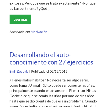
exitosas. Pero ¿de qué se trata exactamente? ¿Por qué
es tan pertinente? ¿Qué […]
Leer más
Inteligencia
Emocional:
¿Sabes
la
Archivado en:
Motivación
diferencia
entre
CE
y
CI?
Desarrollando el auto-
conocimiento con 27 ejercicios
Emir Zecovic
|
Publicado el
05/15/2018
¿Tienes malos hábitos? No necesita ser algo serio,
como fumar. Un mal hábito puede ser comerte las uñas,
principalmente cuando estás ansioso. El escritor Niklas
Goeke dice que se comió las uñas por más de diez años
hasta que se dio cuenta de que era un problema. Cuando
empezó a estudiar sobre el auto-conocimiento, hizo […]