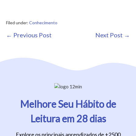
Filed under:
Conhecimento
Post
← Previous Post
Next Post →
Navigation
Melhore Seu Hábito de
Leitura em 28 dias
Explore os principais aprendizados de +2500