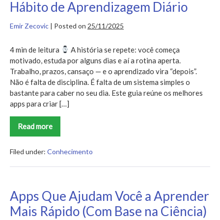
Hábito de Aprendizagem Diário
Aprender?
Emir Zecovic
|
Posted on
25/11/2025
4 min de leitura
A história se repete: você começa
motivado, estuda por alguns dias e aí a rotina aperta.
Trabalho, prazos, cansaço — e o aprendizado vira “depois”.
Não é falta de disciplina. É falta de um sistema simples o
bastante para caber no seu dia. Este guia reúne os melhores
apps para criar […]
Read more
Os
Melhores
Apps
para
Filed under:
Conhecimento
Criar
um
Hábito
de
Aprendizagem
Apps Que Ajudam Você a Aprender
Diário
Mais Rápido (Com Base na Ciência)