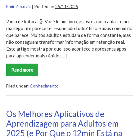
Emir Zecovic
|
Posted on
25/11/2025
2 min de leitura
Você lê um livro, assiste a uma aula… e no
dia seguinte parece ter esquecido tudo? Isso é mais comum do
que parece. Muitos adultos estudam de forma constante, mas
não conseguem transformar informação em retenção real.
Este artigo mostra por que isso acontece e apresenta apps
para aprender mais rápido […]
Read more
Apps
Que
Ajudam
Você
Filed under:
Conhecimento
a
Aprender
Mais
Rápido
(Com
Os Melhores Aplicativos de
Base
na
Aprendizagem para Adultos em
Ciência)
2025 (e Por Que o 12min Está na