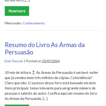
em seu livro, […]
Read more
Resumo
do
Livro
As
Filed under:
Conhecimento
21
Irrefutáveis
Leis
da
Liderança,
Resumo do Livro As Armas da
John
Maxwell
Persuasão
Emir Zecovic
|
Posted on
23/07/2024
10 min de leitura
As Armas da Persuasão é um best-seller
que já vendeu mais três milhões de cópias. Coincidência?
Claro que não. O sucesso desse livro está baseado em dois
itens principais: tema relevante para um grande número de
pessoas e talento do autor. Confira aqui um resumo do livro
As Armas da Persuasão. […]