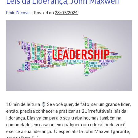
Leis da Liderança, John Maxwell
o
12min
Emir Zecovic
|
Posted on
23/07/2024
Está
na
Frente)
Resumo
do
Livro
As
21
Irrefutáveis
Leis
da
Liderança,
John
Maxwell
10 min de leitura
Se você quer, de fato, ser um grande líder,
então, precisa conhecer e praticar as 21 irrefutáveis leis da
liderança. Elas valem para o seu trabalho, mas também na
comunidade, em casa ou em qualquer outro local onde você
exerce a sua liderança. O especialista John Maxwell garante,