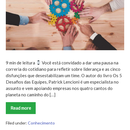
das
Equipes
9 min de leitura
Você está convidado a dar uma pausa na
correria do cotidiano para refletir sobre liderança e as cinco
disfunções que desestabilizam um time. O autor do livro Os 5
Desafios das Equipes, Patrick Lencioni é um especialista no
assunto e vem apoiando empresas nos quatro cantos do
planeta no caminho do […]
Read more
Os
5
Desafios
das
Filed under:
Conhecimento
Equipes