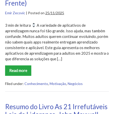
Frente)
Emir Zecovic
|
Posted on
25/11/2025
3 min de leitura
A variedade de aplicativos de
aprendizagem nunca foi tão grande. Isso ajuda, mas também
confunde. Muitos adultos querem continuar evoluindo, porém
não sabem quais apps realmente entregam aprendizado
consistente e aplicável. Este guia apresenta os melhores
aplicativos de aprendizagem para adultos em 2025 e mostra o
que diferencia as soluções que […]
Read more
Os
Melhores
Aplicativos
de
Filed under:
Conhecimento
,
Motivação
,
Negócios
Aprendizagem
para
Adultos
em
2025
Resumo do Livro As 21 Irrefutáveis
(e
Por
Que