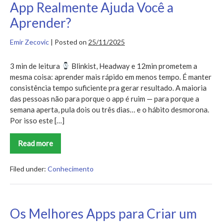
App Realmente Ajuda Você a
Aprender?
Emir Zecovic
|
Posted on
25/11/2025
3 min de leitura
Blinkist, Headway e 12min prometem a
mesma coisa: aprender mais rápido em menos tempo. É manter
consistência tempo suficiente pra gerar resultado. A maioria
das pessoas não para porque o app é ruim — para porque a
semana aperta, pula dois ou três dias… e o hábito desmorona.
Por isso este […]
Read more
Headway
vs
Blinkist
vs
Filed under:
Conhecimento
12min:
Qual
App
Realmente
Ajuda
Os Melhores Apps para Criar um
Você
a