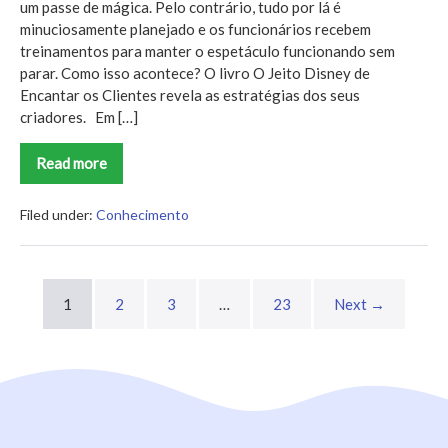
um passe de mágica. Pelo contrário, tudo por lá é
minuciosamente planejado e os funcionários recebem
treinamentos para manter o espetáculo funcionando sem
parar. Como isso acontece? O livro O Jeito Disney de
Encantar os Clientes revela as estratégias dos seus
criadores. Em […]
Read more
O
Jeito
Disney
de
Filed under:
Conhecimento
Encantar
os
Clientes
1
2
3
…
23
Next →