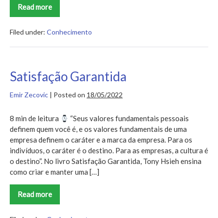
Read more
Resumo
do
Livro
As
Filed under:
Conhecimento
Armas
da
Persuasão
Satisfação Garantida
Emir Zecovic
|
Posted on
18/05/2022
8 min de leitura
“Seus valores fundamentais pessoais
definem quem você é, e os valores fundamentais de uma
empresa definem o caráter e a marca da empresa. Para os
indivíduos, o caráter é o destino. Para as empresas, a cultura é
o destino”. No livro Satisfação Garantida, Tony Hsieh ensina
como criar e manter uma […]
Read more
Satisfação
Garantida