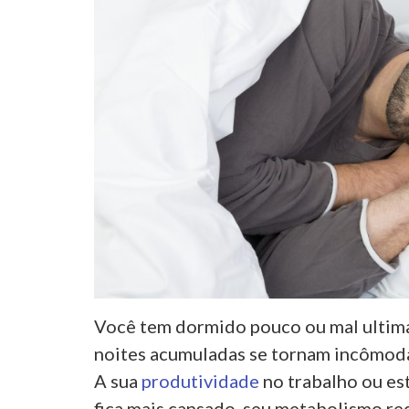
Você tem dormido pouco ou mal ulti
noites acumuladas se tornam incômodas
A sua
produtividade
no trabalho ou es
fica mais cansado, seu metabolismo r