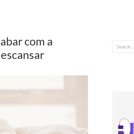
abar com a
Search
for:
descansar