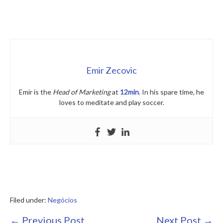
Emir Zecovic
Emir is the
Head of Marketing
at
12min
. In his spare time, he
loves to meditate and play soccer.
Filed under:
Negócios
Post
← Previous Post
Next Post →