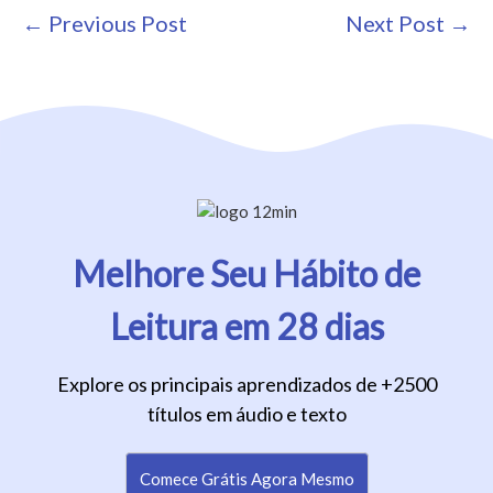
Post
← Previous Post
Next Post →
Navigation
Melhore Seu Hábito de
Leitura em 28 dias
Explore os principais aprendizados de +2500
títulos em áudio e texto
Comece Grátis Agora Mesmo