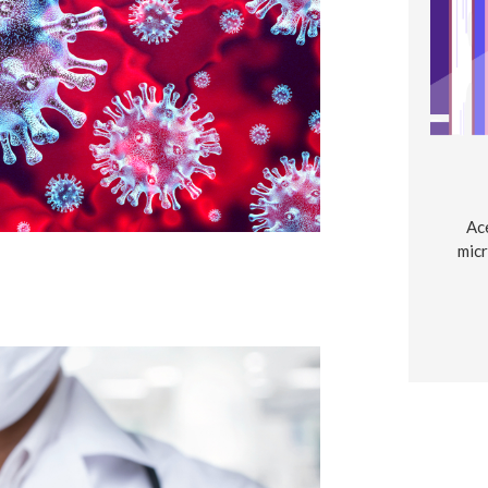
Ac
micr