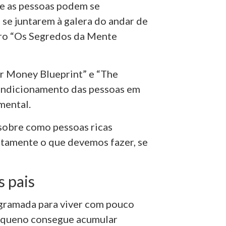
ue as pessoas podem se
 se juntarem à galera do andar de
vro “Os Segredos da Mente
r Money Blueprint” e “The
ondicionamento das pessoas em
mental.
 sobre como pessoas ricas
atamente o que devemos fazer, se
 pais
ogramada para viver com pouco
equeno consegue acumular