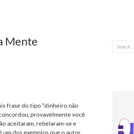
da Mente
Search
for:
s frase do tipo “dinheiro não
e concordou, provavelmente você
ão aceitaram, rebelaram-se e
é um dos exemplos que o autor