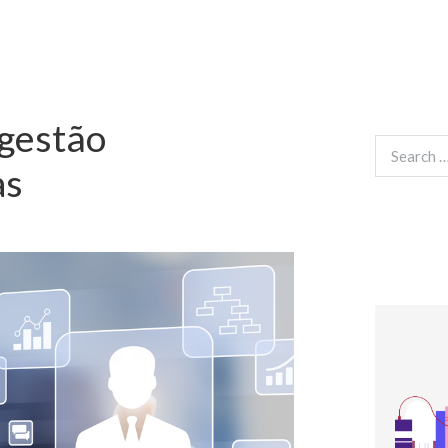
gestão
Search
for:
as