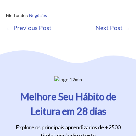
Filed under:
Negócios
Post
← Previous Post
Next Post →
Navigation
Melhore Seu Hábito de
Leitura em 28 dias
Explore os principais aprendizados de +2500
títulos em áudio e texto