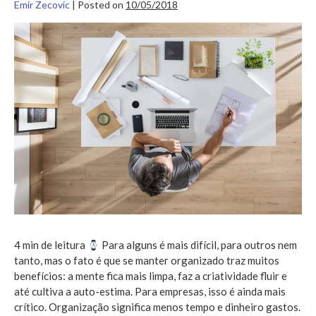
Emir Zecovic
|
Posted on
10/05/2018
Conheça
o
programa
5S
e
organize
seu
negócio
4 min de leitura
Para alguns é mais difícil, para outros nem
tanto, mas o fato é que se manter organizado traz muitos
benefícios: a mente fica mais limpa, faz a criatividade fluir e
até cultiva a auto-estima. Para empresas, isso é ainda mais
crítico. Organização significa menos tempo e dinheiro gastos.