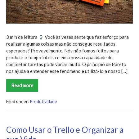
3 min de leitura
Você às vezes sente que faz esforço para
realizar algumas coisas mas não consegue resultados
esperados? Provavelmente. Nós não fomos feitos para
produzir o tempo inteiro e em a nossa capacidade de
completar tarefas pode variar muito. O princípio de Pareto
nos ajuda a entender esse fenômeno e utilizá-lo a nosso […]
Read more
O
princípio
de
Pareto
Filed under:
Produtividade
vai
mudar
a
sua
vida
Como Usar o Trello e Organizar a