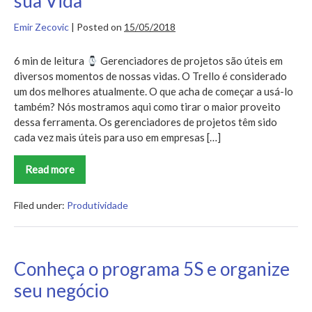
sua Vida
Emir Zecovic
|
Posted on
15/05/2018
6 min de leitura
Gerenciadores de projetos são úteis em
diversos momentos de nossas vidas. O Trello é considerado
um dos melhores atualmente. O que acha de começar a usá-lo
também? Nós mostramos aqui como tirar o maior proveito
dessa ferramenta. Os gerenciadores de projetos têm sido
cada vez mais úteis para uso em empresas […]
Read more
Como
Usar
o
Trello
Filed under:
Produtividade
e
Organizar
a
sua
Vida
Conheça o programa 5S e organize
seu negócio