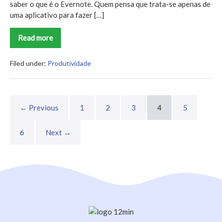
saber o que é o Evernote. Quem pensa que trata-se apenas de
uma aplicativo para fazer […]
Read more
Evernote:
descubra
o
que
Filed under:
Produtividade
é
essa
incrível
ferramenta
e
← Previous
1
2
3
4
5
como
utilizá-
la
6
Next →