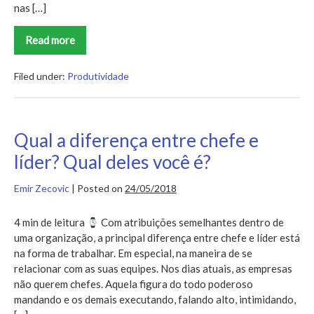
nas […]
Read more
Descubra
os
melhores
TED
Filed under:
Produtividade
talks
sobre
produtividade
Qual a diferença entre chefe e
líder? Qual deles você é?
Emir Zecovic
|
Posted on
24/05/2018
4 min de leitura
Com atribuições semelhantes dentro de
uma organização, a principal diferença entre chefe e líder está
na forma de trabalhar. Em especial, na maneira de se
relacionar com as suas equipes. Nos dias atuais, as empresas
não querem chefes. Aquela figura do todo poderoso
mandando e os demais executando, falando alto, intimidando,