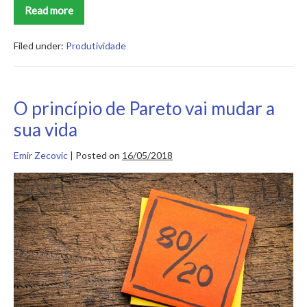
Read more
Apple
Watch:
tudo
o
Filed under:
Produtividade
que
você
precisa
saber
antes
O princípio de Pareto vai mudar a
de
comprar
sua vida
Emir Zecovic
|
Posted on
16/05/2018
O
princípio
de
Pareto
vai
mudar
a
sua
vida