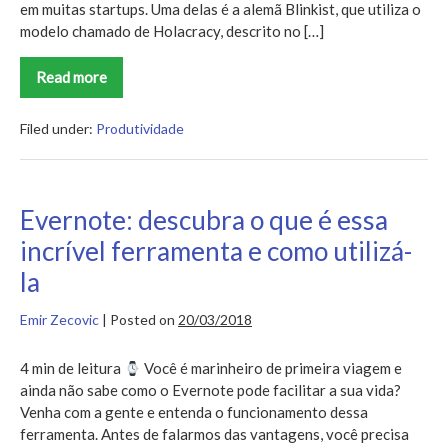
em muitas startups. Uma delas é a alemã Blinkist, que utiliza o
modelo chamado de Holacracy, descrito no […]
Read more
Holacracy:
conheça
a
gerência
Filed under:
Produtividade
sem
cargos
criada
por
Brian
Evernote: descubra o que é essa
Robertson
incrível ferramenta e como utilizá-
la
Emir Zecovic
|
Posted on
20/03/2018
4 min de leitura
Você é marinheiro de primeira viagem e
ainda não sabe como o Evernote pode facilitar a sua vida?
Venha com a gente e entenda o funcionamento dessa
ferramenta. Antes de falarmos das vantagens, você precisa