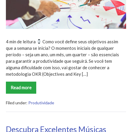
que
eu
devo
usar?
4 min de leitura
Como você define seus objetivos assim
que a semana se inicia? O momentos iniciais de qualquer
período – seja um ano, um mês, um quarter – são essenciais
para garantir a produtividade que seguirá. Se você tem
alguma dificuldade com isso, vai gostar de conhecer a
metodologia OKR (Objectives and Key […]
Read more
Metodologia
OKR:
o
que
Filed under:
Produtividade
é
e
por
que
eu
Descubra Excelentes Músicas
devo