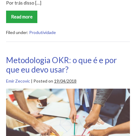
Por trás disso […]
Read more
Conheça
o
programa
5S
Filed under:
Produtividade
e
organize
seu
negócio
Metodologia OKR: o que é e por
que eu devo usar?
Emir Zecovic
|
Posted on
19/04/2018
Metodologia
OKR:
o
que
é
e
por