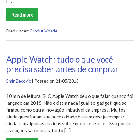
[…]
Read more
Qual
a
diferença
entre
Filed under:
Produtividade
chefe
e
líder?
Qual
deles
Apple Watch: tudo o que você
você
é?
precisa saber antes de comprar
Emir Zecovic
|
Posted on
21/05/2018
10 min de leitura
O Apple Watch deu o que falar quando foi
lançado em 2015. Não existia nada igual ao gadget, que se
firmou como outra inovação imbatível da empresa. Muitos
ainda questionam sua necessidade e quem deseja comprar
ainda tem algumas dúvidas sobre modelos e usos. Isso porque
as opções são muitas, tanto […]