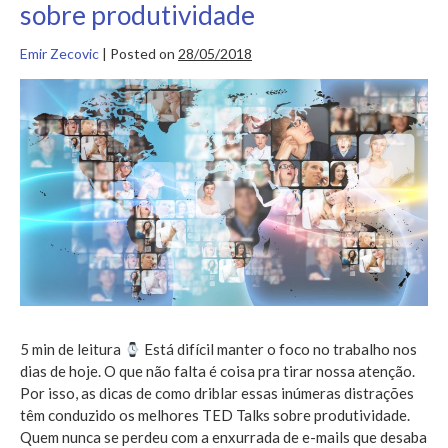
sobre produtividade
Emir Zecovic
|
Posted on
28/05/2018
Descubra
os
melhores
TED
talks
sobre
produtividade
5 min de leitura
Está difícil manter o foco no trabalho nos
dias de hoje. O que não falta é coisa pra tirar nossa atenção.
Por isso, as dicas de como driblar essas inúmeras distrações
têm conduzido os melhores TED Talks sobre produtividade.
Quem nunca se perdeu com a enxurrada de e-mails que desaba