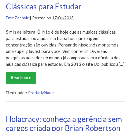
usar?
Clássicas para Estudar
Emir Zecovic
|
Posted on
17/04/2018
5 min de leitura
Não é de hoje que as músicas clássicas
para estudar ou ajudar em trabalhos que exigem
concentração são ouvidas. Pensando nisso, nós montamos
uma super playlist para você. Vem conferir! Diversas
pesquisas ao redor do mundo já comprovaram a eficácia das
músicas clássica para estudar. Em 2013 o site Uol publicou […]
Read more
Descubra
Excelentes
Músicas
Clássicas
Filed under:
Produtividade
para
Estudar
Holacracy: conheça a gerência sem
cargos criada por Brian Robertson