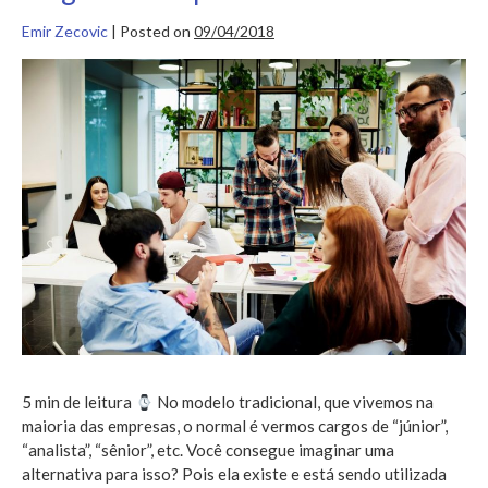
Emir Zecovic
|
Posted on
09/04/2018
Holacracy:
conheça
a
gerência
sem
cargos
criada
por
Brian
Robertson
5 min de leitura
No modelo tradicional, que vivemos na
maioria das empresas, o normal é vermos cargos de “júnior”,
“analista”, “sênior”, etc. Você consegue imaginar uma
alternativa para isso? Pois ela existe e está sendo utilizada