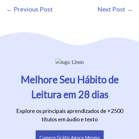
Post
← Previous Post
Next Post →
Navigation
Melhore Seu Hábito de
Leitura em 28 dias
Explore os principais aprendizados de +2500
títulos em áudio e texto
Comece Grátis Agora Mesmo