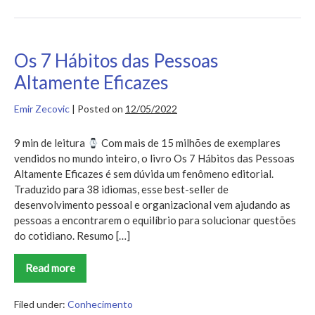
Os 7 Hábitos das Pessoas
Altamente Eficazes
Emir Zecovic
|
Posted on
12/05/2022
9 min de leitura
Com mais de 15 milhões de exemplares
vendidos no mundo inteiro, o livro Os 7 Hábitos das Pessoas
Altamente Eficazes é sem dúvida um fenômeno editorial.
Traduzido para 38 idiomas, esse best-seller de
desenvolvimento pessoal e organizacional vem ajudando as
pessoas a encontrarem o equilíbrio para solucionar questões
do cotidiano. Resumo […]
Read more
Os
7
Hábitos
das
Filed under:
Conhecimento
Pessoas