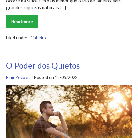
ocorre na Suíça. Um país menor que o Rio de Janeiro, sem
grandes riquezas naturais […]
Read more
Os
Axiomas
de
Zurique
Filed under:
Dinheiro
O Poder dos Quietos
Emir Zecovic
|
Posted on
12/05/2022
O
Poder
dos
Quietos