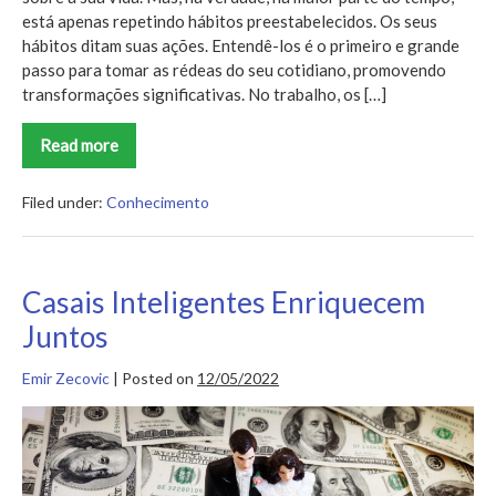
está apenas repetindo hábitos preestabelecidos. Os seus
hábitos ditam suas ações. Entendê-los é o primeiro e grande
passo para tomar as rédeas do seu cotidiano, promovendo
transformações significativas. No trabalho, os […]
Read more
O
Poder
do
Hábito
Filed under:
Conhecimento
Casais Inteligentes Enriquecem
Juntos
Emir Zecovic
|
Posted on
12/05/2022
Casais
Inteligentes
Enriquecem
Juntos