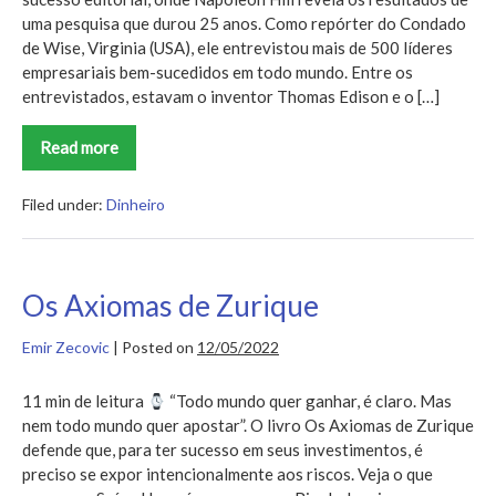
uma pesquisa que durou 25 anos. Como repórter do Condado
de Wise, Virginia (USA), ele entrevistou mais de 500 líderes
empresariais bem-sucedidos em todo mundo. Entre os
entrevistados, estavam o inventor Thomas Edison e o […]
Read more
Quem
Pensa
Enriquece
Filed under:
Dinheiro
Os Axiomas de Zurique
Emir Zecovic
|
Posted on
12/05/2022
11 min de leitura
“Todo mundo quer ganhar, é claro. Mas
nem todo mundo quer apostar”. O livro Os Axiomas de Zurique
defende que, para ter sucesso em seus investimentos, é
preciso se expor intencionalmente aos riscos. Veja o que