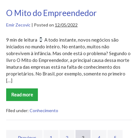
O Mito do Empreendedor
Emir Zecovic
|
Posted on
12/05/2022
9 min de leitura
A todo instante, novos negócios são
iniciados no mundo inteiro. No entanto, muitos não
sobrevivem à infância. Mas onde está o problema? Segundo o
livro O Mito do Empreendedor, a principal causa dessa morte
imatura das empresas está na falta de conhecimento dos
proprietários. No Brasil, por exemplo, somente no primeiro
[…]
Read more
O
Mito
do
Empreendedor
Filed under:
Conhecimento
← Previous
1
2
3
4
5