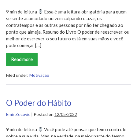
9 min de leitura
Essa é uma leitura obrigatória para quem
se sente acomodado ou vem culpando o azar, os
contratempos e as outras pessoas por não ter chegado ao
ponto que almeja. Resumo do Livro O poder de reescrever, ou
melhor de escrever, o seu futuro está em suas mãos e você
pode começar […]
Read more
O
Poder
da
Ação
Filed under:
Motivação
O Poder do Hábito
Emir Zecovic
|
Posted on
12/05/2022
9 min de leitura
Você pode até pensar que tem o controle
sobre a sua vida. Mas, na verdade, na maior parte do tempo,