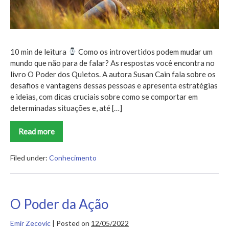
10 min de leitura
Como os introvertidos podem mudar um
mundo que não para de falar? As respostas você encontra no
livro O Poder dos Quietos. A autora Susan Cain fala sobre os
desafios e vantagens dessas pessoas e apresenta estratégias
e ideias, com dicas cruciais sobre como se comportar em
determinadas situações e, até […]
Read more
O
Poder
dos
Quietos
Filed under:
Conhecimento
O Poder da Ação
Emir Zecovic
|
Posted on
12/05/2022