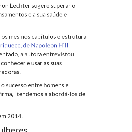
aron Lechter sugere superar o
nsamentos e a sua saúde e
a os mesmos capítulos e estrutura
iquece, de Napoleon Hill
.
entado, a autora entrevistou
 conhecer e usar as suas
iradoras.
 o sucesso entre homens e
firma, “tendemos a abordá-los de
 em 2014.
ulheres